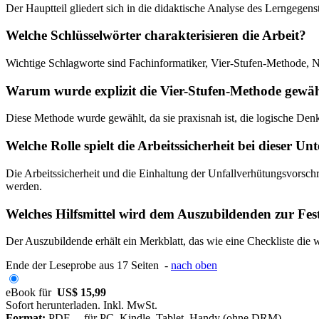
Der Hauptteil gliedert sich in die didaktische Analyse des Lerngegen
Welche Schlüsselwörter charakterisieren die Arbeit?
Wichtige Schlagworte sind Fachinformatiker, Vier-Stufen-Methode, N
Warum wurde explizit die Vier-Stufen-Methode gewäh
Diese Methode wurde gewählt, da sie praxisnah ist, die logische Denk
Welche Rolle spielt die Arbeitssicherheit bei dieser U
Die Arbeitssicherheit und die Einhaltung der Unfallverhütungsvorschr
werden.
Welches Hilfsmittel wird dem Auszubildenden zur Fe
Der Auszubildende erhält ein Merkblatt, das wie eine Checkliste die 
Ende der Leseprobe aus 17 Seiten -
nach oben
eBook für
US$ 15,99
Sofort herunterladen. Inkl. MwSt.
Format:
PDF – für PC, Kindle, Tablet, Handy (ohne DRM)