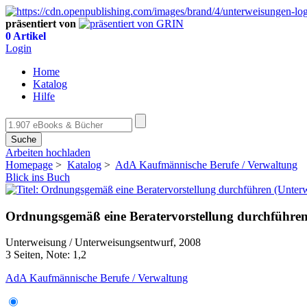
präsentiert von
0 Artikel
Login
Home
Katalog
Hilfe
Suche
Arbeiten hochladen
Homepage
>
Katalog
>
AdA Kaufmännische Berufe / Verwaltung
Blick ins Buch
Ordnungsgemäß eine Beratervorstellung durchführen
Unterweisung / Unterweisungsentwurf, 2008
3 Seiten, Note: 1,2
AdA Kaufmännische Berufe / Verwaltung