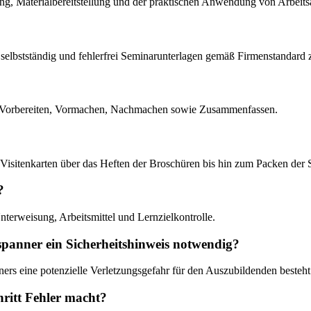
ng, Materialbereitstellung und der praktischen Anwendung von Arbeits
 selbstständig und fehlerfrei Seminarunterlagen gemäß Firmenstandard
us Vorbereiten, Vormachen, Nachmachen sowie Zusammenfassen.
r Visitenkarten über das Heften der Broschüren bis hin zum Packen der 
?
terweisung, Arbeitsmittel und Lernzielkontrolle.
spanner ein Sicherheitshinweis notwendig?
rs eine potenzielle Verletzungsgefahr für den Auszubildenden besteht
hritt Fehler macht?