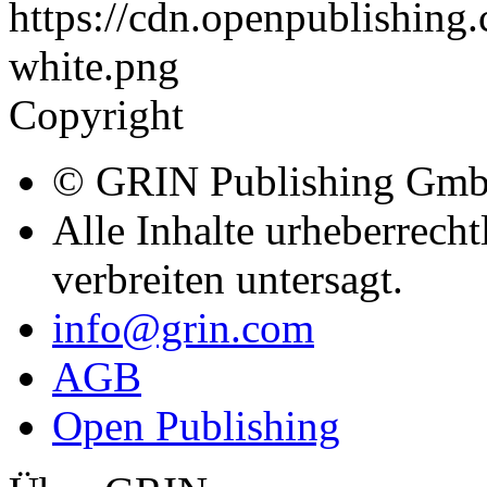
verbreiten untersagt.
info@grin.com
AGB
Open Publishing
Über GRIN
Der GRIN Verlag hat sich se
akademischer eBooks und B
Verlag steht damit als erst
Generated Quality Content.