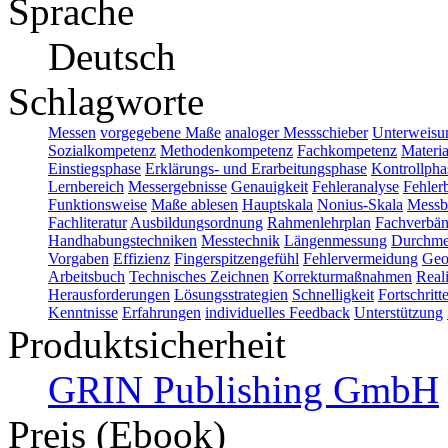
Sprache
Deutsch
Schlagworte
Messen
vorgegebene Maße
analoger Messschieber
Unterweisu
Sozialkompetenz
Methodenkompetenz
Fachkompetenz
Materia
Einstiegsphase
Erklärungs- und Erarbeitungsphase
Kontrollpha
Lernbereich
Messergebnisse
Genauigkeit
Fehleranalyse
Fehler
Funktionsweise
Maße ablesen
Hauptskala
Nonius-Skala
Messb
Fachliteratur
Ausbildungsordnung
Rahmenlehrplan
Fachverbä
Handhabungstechniken
Messtechnik
Längenmessung
Durchme
Vorgaben
Effizienz
Fingerspitzengefühl
Fehlervermeidung
Geo
Arbeitsbuch
Technisches Zeichnen
Korrekturmaßnahmen
Real
Herausforderungen
Lösungsstrategien
Schnelligkeit
Fortschritt
Kenntnisse
Erfahrungen
individuelles Feedback
Unterstützung
Produktsicherheit
GRIN Publishing GmbH
Preis (Ebook)