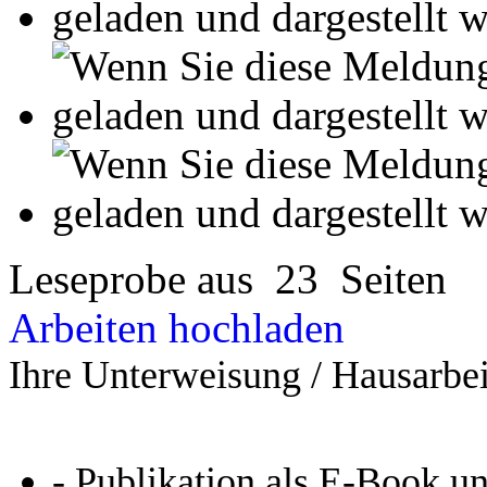
- Publikation als E-Book u
- Hohes Honorar auf die Ve
- Für Sie komplett kostenlo
- Es dauert nur 5 Minuten
- Jede Arbeit findet Leser