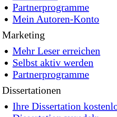
Ihre Dissertation kostenl
Dissertation veredeln
Eigenexemplare günstig b
Leser & Käufer
Wissen finden
E-Books
Bücher
Kauf + Bezahlung
Urheberrecht / Plagiate