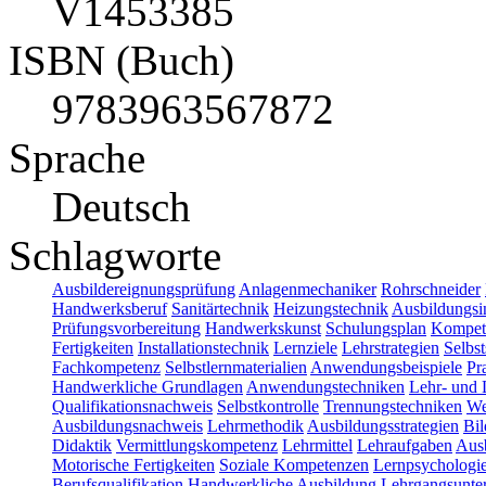
V1453385
ISBN (Buch)
9783963567872
Sprache
Deutsch
Schlagworte
Ausbildereignungsprüfung
Anlagenmechaniker
Rohrschneider
Handwerksberuf
Sanitärtechnik
Heizungstechnik
Ausbildungsi
Prüfungsvorbereitung
Handwerkskunst
Schulungsplan
Kompet
Fertigkeiten
Installationstechnik
Lernziele
Lehrstrategien
Selbs
Fachkompetenz
Selbstlernmaterialien
Anwendungsbeispiele
Pr
Handwerkliche Grundlagen
Anwendungstechniken
Lehr- und
Qualifikationsnachweis
Selbstkontrolle
Trennungstechniken
We
Ausbildungsnachweis
Lehrmethodik
Ausbildungsstrategien
Bil
Didaktik
Vermittlungskompetenz
Lehrmittel
Lehraufgaben
Ausb
Motorische Fertigkeiten
Soziale Kompetenzen
Lernpsychologi
Berufsqualifikation
Handwerkliche Ausbildung
Lehrgangsunte