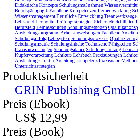
Didaktische Konzepte
Schulungsmaßnahmen
Wissensvermittl
Berufspädagogik
Fachliche Kompetenzen
Lernentwicklung
Sc
Wissensmanagement
Berufliche Entwicklung
Trennwerkzeuge
Lehr- und Lernmittel
Prüfungsstrategien
Sicherheitsrichtlinien
P
Berufsfeld
Lernressourcen
Schulungsmethoden
Qualifikations
Ausbildungsprogramm
Arbeitsanweisungen
Fachliche Anleitu
Schulungserfolg
Lehrsystem
Schulungsprozesse
Qualifizierung
Schulungsmodule
Schulungsinhalte
Technische Fähigkeiten
Sc
Praxisanweisungen
Schulungsdauer
Schulungsumfang
Lehr- u
Kupferverarbeitung
Lehrkurs
Lehrbuch
Praxisübungen
Lehrko
Ausbildungsstruktur
Anleitungskompetenz
Praxisnahe Method
Unterrichtsstrategien
Produktsicherheit
GRIN Publishing GmbH
Preis (Ebook)
US$ 12,99
Preis (Book)