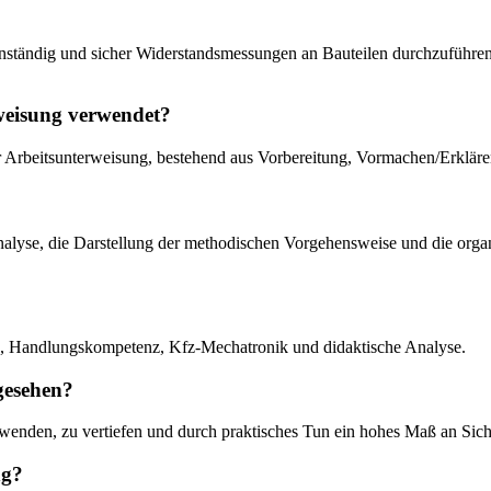
enständig und sicher Widerstandsmessungen an Bauteilen durchzuführen
rweisung verwendet?
der Arbeitsunterweisung, bestehend aus Vorbereitung, Vormachen/Erklä
te Analyse, die Darstellung der methodischen Vorgehensweise und die org
e, Handlungskompetenz, Kfz-Mechatronik und didaktische Analyse.
gesehen?
uwenden, zu vertiefen und durch praktisches Tun ein hohes Maß an Sic
ng?