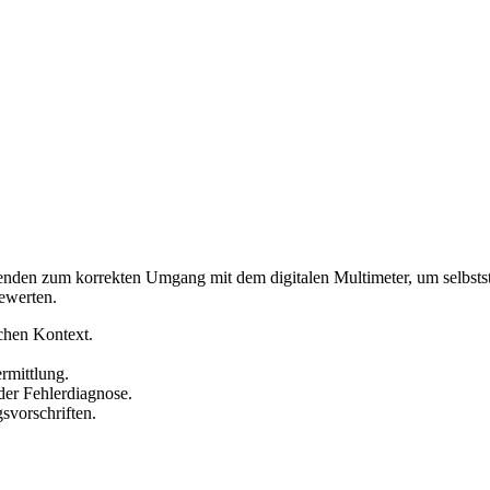
denden zum korrekten Umgang mit dem digitalen Multimeter, um selbst
ewerten.
chen Kontext.
rmittlung.
der Fehlerdiagnose.
svorschriften.