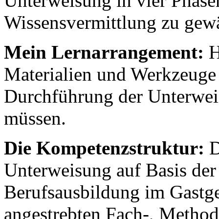
Unterweisung in vier Phasen
Wissensvermittlung zu gewä
Mein Lernarrangement:
H
Materialien und Werkzeuge a
Durchführung der Unterweis
müssen.
Die Kompetenzstruktur:
D
Unterweisung auf Basis der
Berufsausbildung im Gastge
angestrebten Fach-, Metho