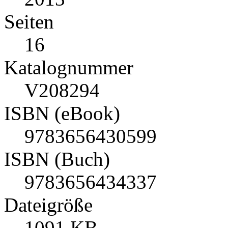
Seiten
16
Katalognummer
V208294
ISBN (eBook)
9783656430599
ISBN (Buch)
9783656434337
Dateigröße
1091 KB