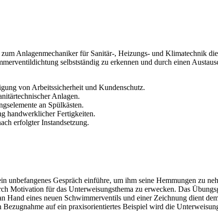
 zum Anlagenmechaniker für Sanitär-, Heizungs- und Klimatechnik die 
merventildichtung selbstständig zu erkennen und durch einen Austausch
tigung von Arbeitssicherheit und Kundenschutz.
itärtechnischer Anlagen.
ungselemente an Spülkästen.
g handwerklicher Fertigkeiten.
ach erfolgter Instandsetzung.
 ein unbefangenes Gespräch einführe, um ihm seine Hemmungen zu neh
urch Motivation für das Unterweisungsthema zu erwecken. Das Übungsge
n Hand eines neuen Schwimmerventils und einer Zeichnung dient dem
Bezugnahme auf ein praxisorientiertes Beispiel wird die Unterweisung r