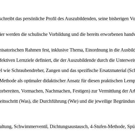
chreibt das persönliche Profil des Auszubildenden, seine bisherigen Vo
er werden die schulische Vorbildung und die bereits erworbenen handwer
nisatorischen Rahmen fest, inklusive Thema, Einordnung in die Ausbil
ktiven Lernziele definiert, die der Auszubildende durch die Unterweis
tel wie Schraubendreher, Zangen und das spezifische Ersatzmaterial (S
thode als optimaler didaktischer Ansatz für diesen praktischen Lernp
Vorbereiten, Vormachen, Nachmachen, Festigen) zur Vermittlung der Arbe
rbeitsschritt (Was), die Durchführung (Wie) und die jeweilige Begründ
altung, Schwimmerventil, Dichtungsaustausch, 4-Stufen-Methode, Spülk