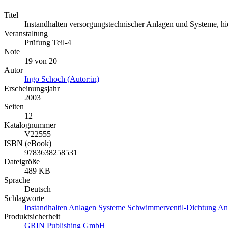
Titel
Instandhalten versorgungstechnischer Anlagen und Systeme, h
Veranstaltung
Prüfung Teil-4
Note
19 von 20
Autor
Ingo Schoch (Autor:in)
Erscheinungsjahr
2003
Seiten
12
Katalognummer
V22555
ISBN (eBook)
9783638258531
Dateigröße
489 KB
Sprache
Deutsch
Schlagworte
Instandhalten
Anlagen
Systeme
Schwimmerventil-Dichtung
An
Produktsicherheit
GRIN Publishing GmbH