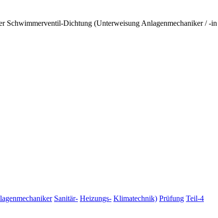
ier Schwimmerventil-Dichtung (Unterweisung Anlagenmechaniker / -in 
lagenmechaniker
Sanitär-
Heizungs-
Klimatechnik)
Prüfung
Teil-4