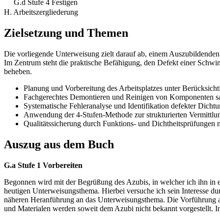
G.d Stufe 4 Festigen
H. Arbeitszergliederung
Zielsetzung und Themen
Die vorliegende Unterweisung zielt darauf ab, einem Auszubildenden
Im Zentrum steht die praktische Befähigung, den Defekt einer Schwim
beheben.
Planung und Vorbereitung des Arbeitsplatzes unter Berücksich
Fachgerechtes Demontieren und Reinigen von Komponenten san
Systematische Fehleranalyse und Identifikation defekter Dicht
Anwendung der 4-Stufen-Methode zur strukturierten Vermittlun
Qualitätssicherung durch Funktions- und Dichtheitsprüfungen n
Auszug aus dem Buch
G.a Stufe 1 Vorbereiten
Begonnen wird mit der Begrüßung des Azubis, in welcher ich ihn in
heutigen Unterweisungsthema. Hierbei versuche ich sein Interesse d
näheren Heranführung an das Unterweisungsthema. Die Vorführung a
und Materialen werden soweit dem Azubi nicht bekannt vorgestellt. In 