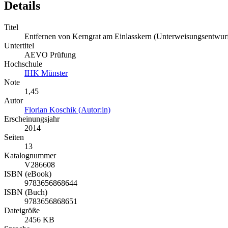
Details
Titel
Entfernen von Kerngrat am Einlasskern (Unterweisungsentwurf
Untertitel
AEVO Prüfung
Hochschule
IHK Münster
Note
1,45
Autor
Florian Koschik (Autor:in)
Erscheinungsjahr
2014
Seiten
13
Katalognummer
V286608
ISBN (eBook)
9783656868644
ISBN (Buch)
9783656868651
Dateigröße
2456 KB