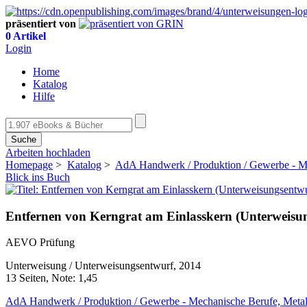
präsentiert von
0 Artikel
Login
Home
Katalog
Hilfe
Suche
Arbeiten hochladen
Homepage
>
Katalog
>
AdA Handwerk / Produktion / Gewerbe - Me
Blick ins Buch
Entfernen von Kerngrat am Einlasskern (Unterweisun
AEVO Prüfung
Unterweisung / Unterweisungsentwurf, 2014
13 Seiten, Note: 1,45
AdA Handwerk / Produktion / Gewerbe - Mechanische Berufe, Metall