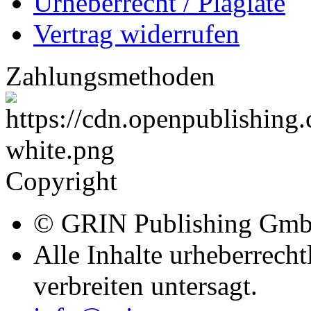
Eigenexemplare günstig b
Leser & Käufer
Wissen finden
E-Books
Bücher
Kauf + Bezahlung
Urheberrecht / Plagiate
Vertrag widerrufen
Zahlungsmethoden