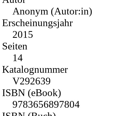
Anonym (Autor:in)
Erscheinungsjahr
2015
Seiten
14
Katalognummer
V292639
ISBN (eBook)
9783656897804
ISBN (Buch)