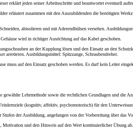
er erklärt jeden seiner Arbeitsschritte und beantwortet eventuell auftr
ilder erläutert zusammen mit den Auszubildenden die benötigten Werkz
Schneiden, abisolieren und mit Aderendhülsen versehen. Ausbildungsmi
Gehäuse wird in richtiger Ausrichtung auf das Kabel geschoben.
ungsschrauben an der Kupplung lösen und den Einsatz an den Schutzko
r arretieren. Ausbildungsmittel: Spitzzange, Schraubendreher.
muss auf den Einsatz geschoben werden. Es darf kein Leiter eingekl
 die gewählte Lehrmethode sowie die rechtlichen Grundlagen und die An
inlernziele (kognitiv, affektiv, psychomotorisch) für den Unterweisung
ier Stufen der Ausbildung, angefangen von der Vorbereitung über das Vo
, Motivation und den Hinweis auf den Wert kontinuierlicher Übung ab