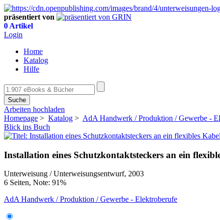
präsentiert von
0 Artikel
Login
Home
Katalog
Hilfe
Suche
Arbeiten hochladen
Homepage
>
Katalog
>
AdA Handwerk / Produktion / Gewerbe - El
Blick ins Buch
Installation eines Schutzkontaktsteckers an ein flexi
Unterweisung / Unterweisungsentwurf, 2003
6 Seiten, Note: 91%
AdA Handwerk / Produktion / Gewerbe - Elektroberufe