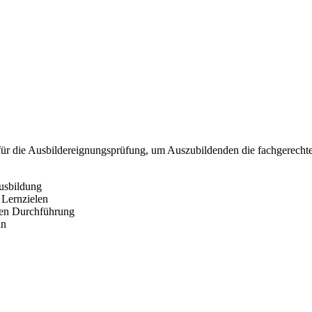
 für die Ausbildereignungsprüfung, um Auszubildenden die fachgerechte I
usbildung
 Lernzielen
igen Durchführung
ln