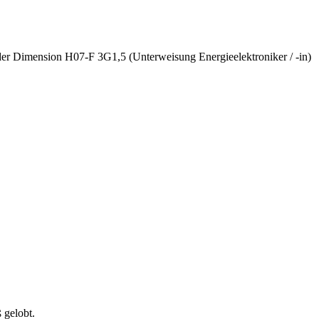
l der Dimension H07-F 3G1,5 (Unterweisung Energieelektroniker / -in)
 gelobt.