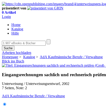
präsentiert von
0 Artikel
Login
Home
Katalog
Hilfe
Suche
Arbeiten hochladen
Homepage
>
Katalog
>
AdA Kaufmännische Berufe / Verwaltung
Blick ins Buch
Eingangsrechnungen sachlich und rechnerisch prüfe
Unterweisung / Unterweisungsentwurf, 2002
7 Seiten, Note: 2
AdA Kaufmännische Berufe / Verwaltung