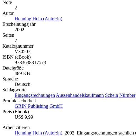
Note
2
Autor
Henning Hein (Autor:in)
Erscheinungsjahr
2002
Seiten
7
Katalognummer
V30507
ISBN (eBook)
9783638317573
Dateigröße
489 KB
Sprache
Deutsch
Schlagworte
Eingangsrechnungen
Aussenhandelskaufmann
Schein
Nürnber
Produktsicherheit
GRIN Publishing GmbH
Preis (Ebook)
US$ 9,99
Arbeit zitieren
Henning Hein (Autor:in)
, 2002, Eingangsrechnungen sachlich