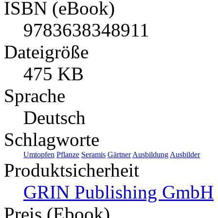
ISBN (eBook)
9783638348911
Dateigröße
475 KB
Sprache
Deutsch
Schlagworte
Umtopfen
Pflanze
Seramis
Gärtner
Ausbildung
Ausbilder
Produktsicherheit
GRIN Publishing GmbH
Preis (Ebook)