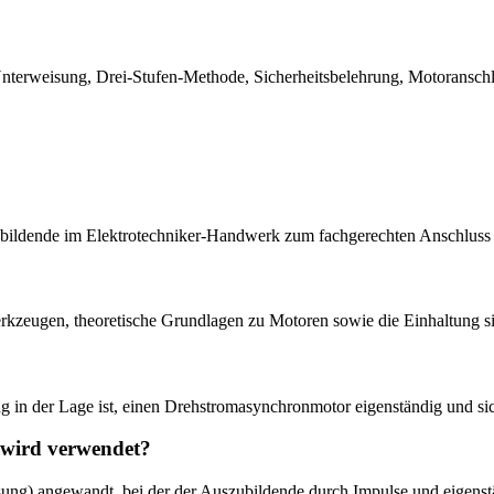
terweisung, Drei-Stufen-Methode, Sicherheitsbelehrung, Motoranschlu
szubildende im Elektrotechniker-Handwerk zum fachgerechten Anschlus
zeugen, theoretische Grundlagen zu Motoren sowie die Einhaltung sich
ng in der Lage ist, einen Drehstromasynchronmotor eigenständig und si
 wird verwendet?
sung) angewandt, bei der der Auszubildende durch Impulse und eigens