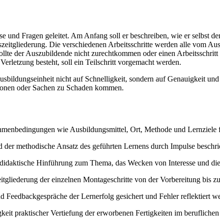
 und Fragen geleitet. Am Anfang soll er beschreiben, wie er selbst 
tszeitgliederung. Die verschiedenen Arbeitsschritte werden alle vom Au
llte der Auszubildende nicht zurechtkommen oder einen Arbeitsschritt 
Verletzung besteht, soll ein Teilschritt vorgemacht werden.
Ausbildungseinheit nicht auf Schnelligkeit, sondern auf Genauigkeit u
rsonen oder Sachen zu Schaden kommen.
ahmenbedingungen wie Ausbildungsmittel, Ort, Methode und Lernziele f
d der methodische Ansatz des geführten Lernens durch Impulse beschr
 didaktische Hinführung zum Thema, das Wecken von Interesse und die
zeitgliederung der einzelnen Montageschritte von der Vorbereitung bis z
nd Feedbackgespräche der Lernerfolg gesichert und Fehler reflektiert w
eit praktischer Vertiefung der erworbenen Fertigkeiten im beruflichen 