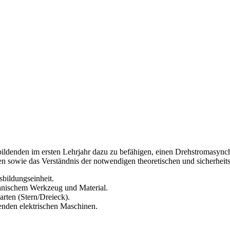
bildenden im ersten Lehrjahr dazu zu befähigen, einen Drehstromasynch
iten sowie das Verständnis der notwendigen theoretischen und sicherhei
sbildungseinheit.
chnischem Werkzeug und Material.
rten (Stern/Dreieck).
renden elektrischen Maschinen.