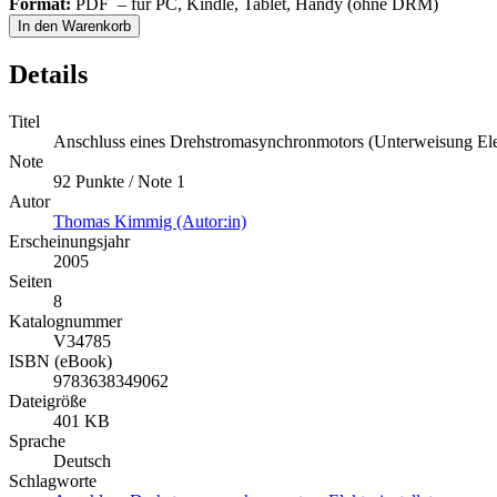
Format:
PDF – für PC, Kindle, Tablet, Handy (ohne DRM)
In den Warenkorb
Details
Titel
Anschluss eines Drehstromasynchronmotors (Unterweisung Elektr
Note
92 Punkte / Note 1
Autor
Thomas Kimmig (Autor:in)
Erscheinungsjahr
2005
Seiten
8
Katalognummer
V34785
ISBN (eBook)
9783638349062
Dateigröße
401 KB
Sprache
Deutsch
Schlagworte