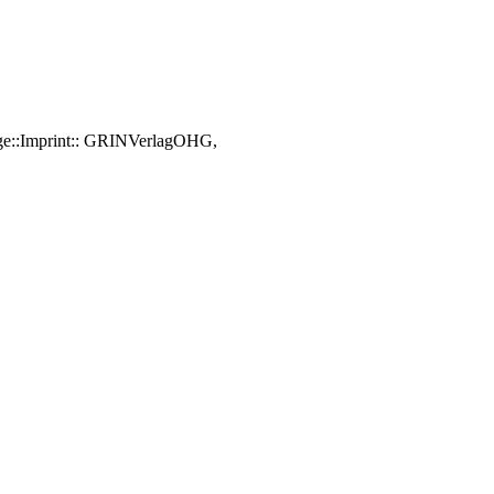
Page::Imprint:: GRINVerlagOHG,