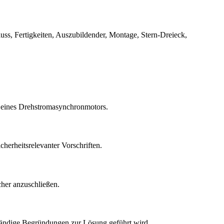
ss, Fertigkeiten, Auszubildender, Montage, Stern-Dreieck,
s eines Drehstromasynchronmotors.
erheitsrelevanter Vorschriften.
cher anzuschließen.
tändige Begründungen zur Lösung geführt wird.