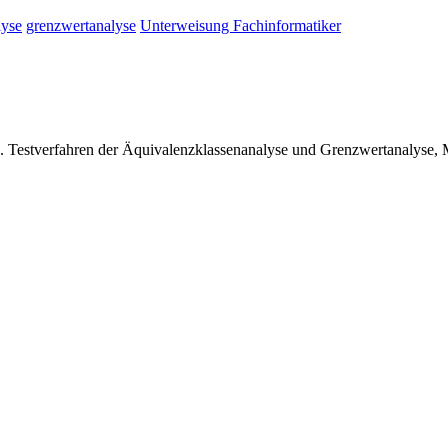
lyse
grenzwertanalyse
Unterweisung Fachinformatiker
ng. Testverfahren der Äquivalenzklassenanalyse und Grenzwertanalys