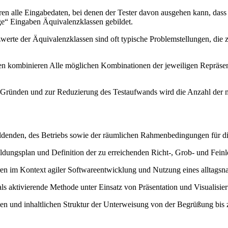
en alle Eingabedaten, bei denen der Tester davon ausgehen kann, dass 
ige“ Eingaben Äquivalenzklassen gebildet.
zwerte der Äquivalenzklassen sind oft typische Problemstellungen, die
llen kombinieren Alle möglichen Kombinationen der jeweiligen Repräsent
en Gründen und zur Reduzierung des Testaufwands wird die Anzahl der m
ldenden, des Betriebs sowie der räumlichen Rahmenbedingungen für d
ungsplan und Definition der zu erreichenden Richt-, Grob- und Feinle
en im Kontext agiler Softwareentwicklung und Nutzung eines alltagsna
s aktivierende Methode unter Einsatz von Präsentation und Visualisie
en und inhaltlichen Struktur der Unterweisung von der Begrüßung bis z