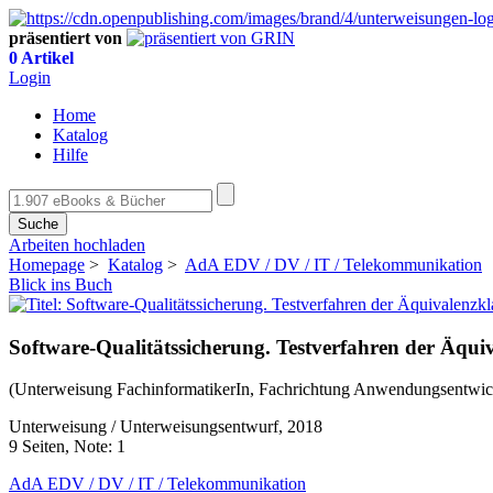
präsentiert von
0 Artikel
Login
Home
Katalog
Hilfe
Suche
Arbeiten hochladen
Homepage
>
Katalog
>
AdA EDV / DV / IT / Telekommunikation
Blick ins Buch
Software-Qualitätssicherung. Testverfahren der Äqu
(Unterweisung FachinformatikerIn, Fachrichtung Anwendungsentwic
Unterweisung / Unterweisungsentwurf, 2018
9 Seiten, Note: 1
AdA EDV / DV / IT / Telekommunikation