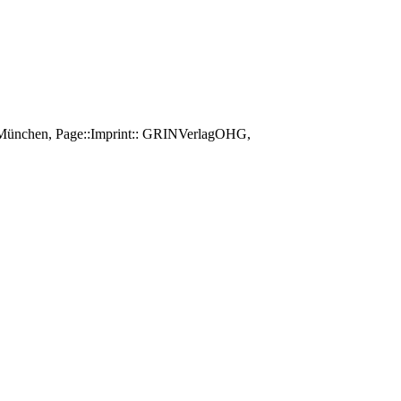
e, München, Page::Imprint:: GRINVerlagOHG,