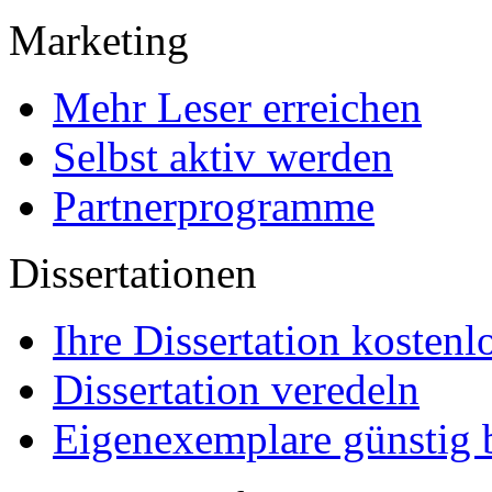
Ihre Dissertation kostenl
Dissertation veredeln
Eigenexemplare günstig b
Leser & Käufer
Wissen finden
E-Books
Bücher
Kauf + Bezahlung
Urheberrecht / Plagiate