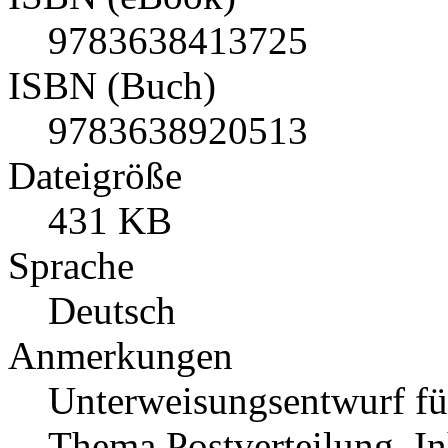
9783638413725
ISBN (Buch)
9783638920513
Dateigröße
431 KB
Sprache
Deutsch
Anmerkungen
Unterweisungsentwurf f
Thema Postverteilung. In