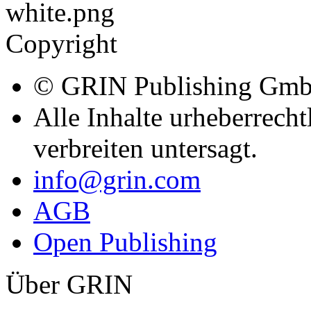
AGB
Open Publishing
Über GRIN
Der GRIN Verlag hat sich se
akademischer eBooks und B
Verlag steht damit als erst
Generated Quality Content.
Hausarbeiten.de und Diplom
Hochschullehrer, Absolvent