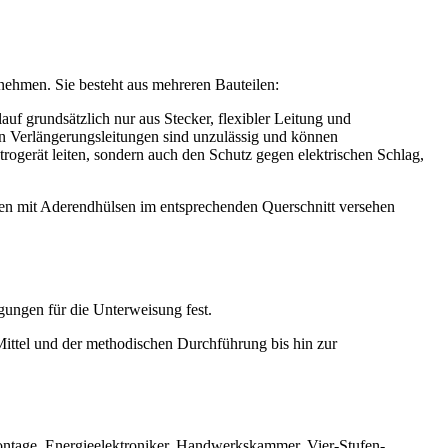
unehmen. Sie besteht aus mehreren Bauteilen:
uf grundsätzlich nur aus Stecker, flexibler Leitung und
 Verlängerungsleitungen sind unzulässig und können
rogerät leiten, sondern auch den Schutz gegen elektrischen Schlag,
eren mit Aderendhülsen im entsprechenden Querschnitt versehen
ungen für die Unterweisung fest.
Mittel und der methodischen Durchführung bis hin zur
Montage, Energieelektroniker, Handwerkskammer, Vier-Stufen-