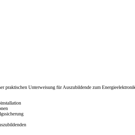
iner praktischen Unterweisung für Auszubildende zum Energieelektronik
installation
onen
lgssicherung
uszubildenden