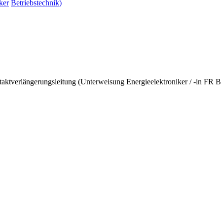
ker
Betriebstechnik)
ntaktverlängerungsleitung (Unterweisung Energieelektroniker / -in F