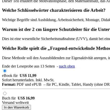
Dieser Teil erläutert die Motivationsphase, den Materialeinsatz, das
Welche Schlüsselwörter charakterisieren die Arbeit?
Wichtige Begriffe sind Ausbildung, Arbeitssicherheit, Montage, Didak
Warum ist der 2 cm längere Schutzleiter für die Unte
Dies ist eine wesentliche Sicherheitsmaßnahme (UVV), damit bei einer
Welche Rolle spielt die „Fragend-entwickelnde Meth
Diese Methode soll den Auszubildenden zur Eigenaktivität anregen, 
Ende der Leseprobe aus 13 Seiten -
nach oben
eBook für
US$ 11,99
Sofort herunterladen. Inkl. MwSt.
Format:
PDF und ePUB – für PC, Kindle, Tablet, Handy (ohne D
Buch für
US$ 16,99
Versand weltweit
In den Warenkorb