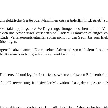
, um elektrische Geräte oder Maschinen ortsveränderlich in „Betrieb“ z
zkontaktkupplungsdose. Verlängerungsleitungen bestehen in ihrem Verla
takten und Anschlüssen versehen sind. Andere Zusammenstellungen von
Ende. Verlängerungsleitungen sollen nicht nur den Strom bis zum Elekt
 übertragen.
fachgerecht abzumanteln. Die einzelnen Adern müssen nach dem abisoli
iche Klemmvorrichtungen fest verschraubt werden.
e Themenwahl und legt die Lernziele sowie methodischen Rahmenbeding
f der Unterweisung, inklusive der Motivationsphase, der eingesetzten 
zkontaktstecker, Fachpraxis, Didaktik, Lernziele, Arbeitssicherheit, 