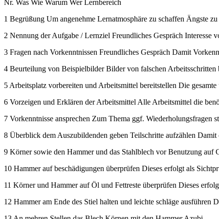
Nr. Was Wie Warum Wer Lernbereich
1 Begrüßung Um angenehme Lernatmosphäre zu schaffen Ängste zu 
2 Nennung der Aufgabe / Lernziel Freundliches Gespräch Interesse
3 Fragen nach Vorkenntnissen Freundliches Gespräch Damit Vorkennt
4 Beurteilung von Beispielbilder Bilder von falschen Arbeitsschrit
5 Arbeitsplatz vorbereiten und Arbeitsmittel bereitstellen Die gesam
6 Vorzeigen und Erklären der Arbeitsmittel Alle Arbeitsmittel die ben
7 Vorkenntnisse ansprechen Zum Thema ggf. Wiederholungsfragen stell
8 Überblick dem Auszubildenden geben Teilschritte aufzählen Damit da
9 Körner sowie den Hammer und das Stahlblech vor Benutzung auf Gr
10 Hammer auf beschädigungen überprüfen Dieses erfolgt als Sichtpr
11 Körner und Hammer auf Öl und Fettreste überprüfen Dieses erfolgt
12 Hammer am Ende des Stiel halten und leichte schläge ausführen
13 An mehren Stellen das Blech Körnen mit den Hammer Azubi