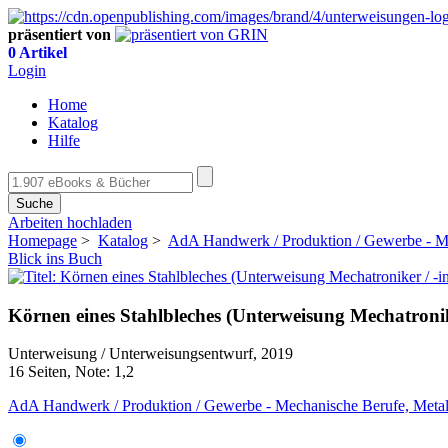
präsentiert von
0 Artikel
Login
Home
Katalog
Hilfe
Suche
Arbeiten hochladen
Homepage
>
Katalog
>
AdA Handwerk / Produktion / Gewerbe - Me
Blick ins Buch
Körnen eines Stahlbleches (Unterweisung Mechatronike
Unterweisung / Unterweisungsentwurf, 2019
16 Seiten, Note: 1,2
AdA Handwerk / Produktion / Gewerbe - Mechanische Berufe, Metall