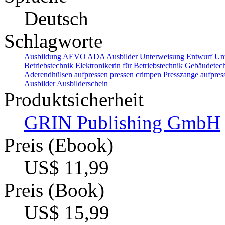
Deutsch
Schlagworte
Ausbildung
AEVO
ADA
Ausbilder
Unterweisung
Entwurf
Un
Betriebstechnik
Elektronikerin für Betriebstechnik
Gebäudetec
Aderendhülsen
aufpressen
pressen
crimpen
Presszange
aufpres
Ausbilder
Ausbilderschein
Produktsicherheit
GRIN Publishing GmbH
Preis (Ebook)
US$ 11,99
Preis (Book)
US$ 15,99