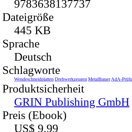
9783638137737
Dateigröße
445 KB
Sprache
Deutsch
Schlagworte
Wendeschneidplatten
Drehwerkzeugen
Metallbauer
AdA-Prüf
Produktsicherheit
GRIN Publishing GmbH
Preis (Ebook)
US$ 9,99