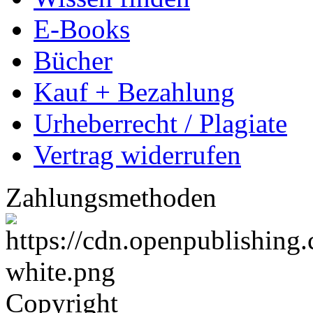
Ihre Dissertation kostenl
Dissertation veredeln
Eigenexemplare günstig b
Leser & Käufer
Wissen finden
E-Books
Bücher
Kauf + Bezahlung
Urheberrecht / Plagiate
Vertrag widerrufen