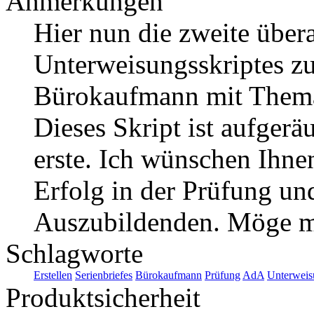
Anmerkungen
Hier nun die zweite über
Unterweisungsskriptes z
Bürokaufmann mit Thema "
Dieses Skript ist aufgerä
erste. Ich wünschen Ihne
Erfolg in der Prüfung u
Auszubildenden. Möge me
Schlagworte
Erstellen
Serienbriefes
Bürokaufmann
Prüfung
AdA
Unterweis
Produktsicherheit