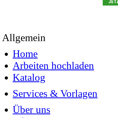
- Publikation als E-Book u
- Hohes Honorar auf die Ve
- Für Sie komplett kostenlo
- Es dauert nur 5 Minuten
- Jede Arbeit findet Leser