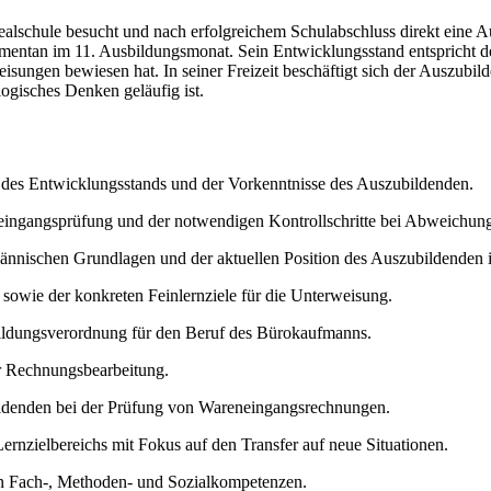
e Realschule besucht und nach erfolgreichem Schulabschluss direkt e
mentan im 11. Ausbildungsmonat. Sein Entwicklungsstand entspricht de
eisungen bewiesen hat. In seiner Freizeit beschäftigt sich der Auszubi
gisches Denken geläufig ist.
 des Entwicklungsstands und der Vorkenntnisse des Auszubildenden.
eingangsprüfung und der notwendigen Kontrollschritte bei Abweichun
nischen Grundlagen und der aktuellen Position des Auszubildenden i
 sowie der konkreten Feinlernziele für die Unterweisung.
ldungsverordnung für den Beruf des Bürokaufmanns.
er Rechnungsbearbeitung.
ildenden bei der Prüfung von Wareneingangsrechnungen.
rnzielbereichs mit Fokus auf den Transfer auf neue Situationen.
on Fach-, Methoden- und Sozialkompetenzen.