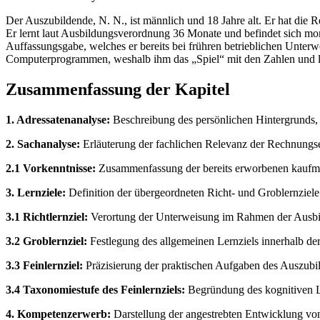
Der Auszubildende, N. N., ist männlich und 18 Jahre alt. Er hat di
Er lernt laut Ausbildungsverordnung 36 Monate und befindet sich mo
Auffassungsgabe, welches er bereits bei frühren betrieblichen Unterw
Computerprogrammen, weshalb ihm das „Spiel“ mit den Zahlen und lo
Zusammenfassung der Kapitel
1. Adressatenanalyse:
Beschreibung des persönlichen Hintergrunds,
2. Sachanalyse:
Erläuterung der fachlichen Relevanz der Rechnungs
2.1 Vorkenntnisse:
Zusammenfassung der bereits erworbenen kaufmän
3. Lernziele:
Definition der übergeordneten Richt- und Groblernziele
3.1 Richtlernziel:
Verortung der Unterweisung im Rahmen der Ausbi
3.2 Groblernziel:
Festlegung des allgemeinen Lernziels innerhalb d
3.3 Feinlernziel:
Präzisierung der praktischen Aufgaben des Auszub
3.4 Taxonomiestufe des Feinlernziels:
Begründung des kognitiven Le
4. Kompetenzerwerb:
Darstellung der angestrebten Entwicklung v