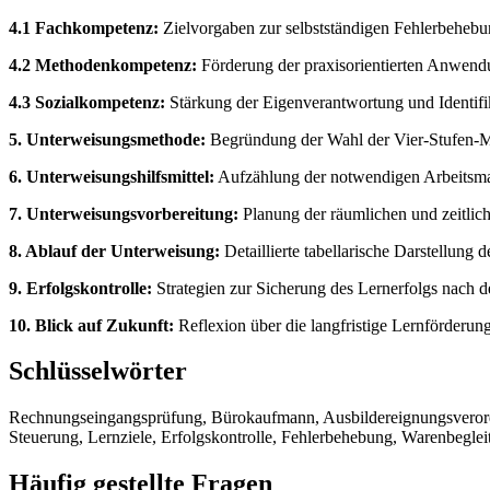
4.1 Fachkompetenz:
Zielvorgaben zur selbstständigen Fehlerbehebu
4.2 Methodenkompetenz:
Förderung der praxisorientierten Anwendu
4.3 Sozialkompetenz:
Stärkung der Eigenverantwortung und Identifik
5. Unterweisungsmethode:
Begründung der Wahl der Vier-Stufen-Me
6. Unterweisungshilfsmittel:
Aufzählung der notwendigen Arbeitsmat
7. Unterweisungsvorbereitung:
Planung der räumlichen und zeitli
8. Ablauf der Unterweisung:
Detaillierte tabellarische Darstellung 
9. Erfolgskontrolle:
Strategien zur Sicherung des Lernerfolgs nach 
10. Blick auf Zukunft:
Reflexion über die langfristige Lernförderun
Schlüsselwörter
Rechnungseingangsprüfung, Bürokaufmann, Ausbildereignungsverordn
Steuerung, Lernziele, Erfolgskontrolle, Fehlerbehebung, Warenbegleit
Häufig gestellte Fragen