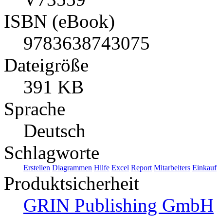
ISBN (eBook)
9783638743075
Dateigröße
391 KB
Sprache
Deutsch
Schlagworte
Erstellen
Diagrammen
Hilfe
Excel
Report
Mitarbeiters
Einkauf
Produktsicherheit
GRIN Publishing GmbH