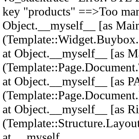
key "products" ==>Too man
Object.__myself__ [as Mai
(Template::Widget.Buybox.
at Object.__myself__ [as M
(Template::Page.Document.
at Object.__myself__ [as
(Template::Page.Document.
at Object.__myself__ [as R
(Template::Structure.Layout
at __myself__