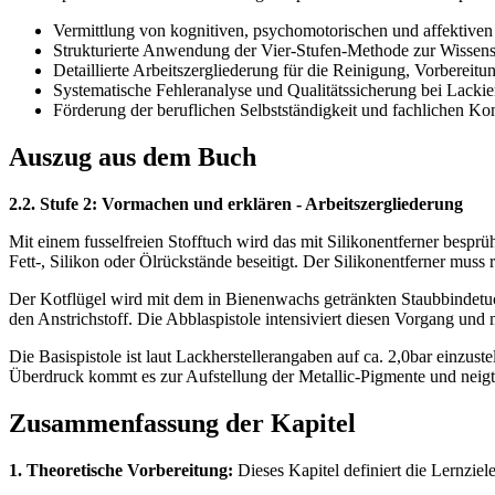
Vermittlung von kognitiven, psychomotorischen und affektive
Strukturierte Anwendung der Vier-Stufen-Methode zur Wissens
Detaillierte Arbeitszergliederung für die Reinigung, Vorbereit
Systematische Fehleranalyse und Qualitätssicherung bei Lackier
Förderung der beruflichen Selbstständigkeit und fachlichen Ko
Auszug aus dem Buch
2.2. Stufe 2: Vormachen und erklären - Arbeitszergliederung
Mit einem fusselfreien Stofftuch wird das mit Silikonentferner bespr
Fett-, Silikon oder Ölrückstände beseitigt. Der Silikonentferner muss 
Der Kotflügel wird mit dem in Bienenwachs getränkten Staubbindetuc
den Anstrichstoff. Die Abblaspistole intensiviert diesen Vorgang und
Die Basispistole ist laut Lackherstellerangaben auf ca. 2,0bar einzus
Überdruck kommt es zur Aufstellung der Metallic-Pigmente und nei
Zusammenfassung der Kapitel
1. Theoretische Vorbereitung:
Dieses Kapitel definiert die Lernzi