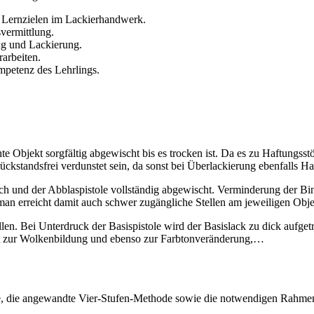
n Lernzielen im Lackierhandwerk.
vermittlung.
ung und Lackierung.
arbeiten.
mpetenz des Lehrlings.
ühte Objekt sorgfältig abgewischt bis es trocken ist. Da es zu Haftun
rückstandsfrei verdunstet sein, da sonst bei Überlackierung ebenfalls H
h und der Abblaspistole vollständig abgewischt. Verminderung der Bi
 man erreicht damit auch schwer zugängliche Stellen am jeweiligen Obje
tellen. Bei Unterdruck der Basispistole wird der Basislack zu dick aufg
gt zur Wolkenbildung und ebenso zur Farbtonveränderung,…
ele, die angewandte Vier-Stufen-Methode sowie die notwendigen Rahmen