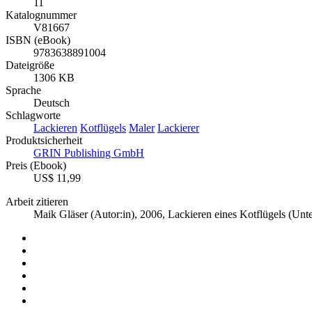
11
Katalognummer
V81667
ISBN (eBook)
9783638891004
Dateigröße
1306 KB
Sprache
Deutsch
Schlagworte
Lackieren
Kotflügels
Maler
Lackierer
Produktsicherheit
GRIN Publishing GmbH
Preis (Ebook)
US$ 11,99
Arbeit zitieren
Maik Gläser (Autor:in)
, 2006, Lackieren eines Kotflügels (Un