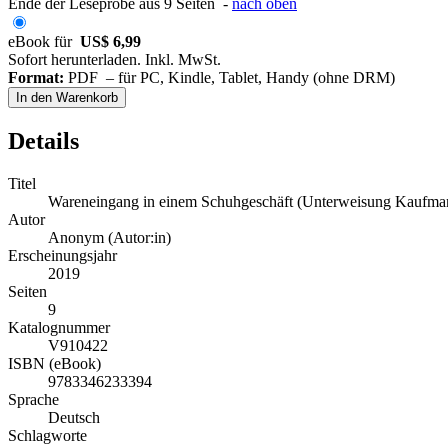
Ende der Leseprobe aus 9 Seiten -
nach oben
eBook für
US$ 6,99
Sofort herunterladen. Inkl. MwSt.
Format:
PDF – für PC, Kindle, Tablet, Handy (ohne DRM)
In den Warenkorb
Details
Titel
Wareneingang in einem Schuhgeschäft (Unterweisung Kaufman
Autor
Anonym (Autor:in)
Erscheinungsjahr
2019
Seiten
9
Katalognummer
V910422
ISBN (eBook)
9783346233394
Sprache
Deutsch
Schlagworte