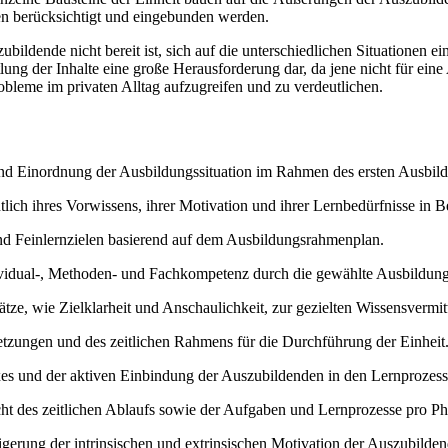
n berücksichtigt und eingebunden werden.
bildende nicht bereit ist, sich auf die unterschiedlichen Situationen e
lung der Inhalte eine große Herausforderung dar, da jene nicht für eine Au
eme im privaten Alltag aufzugreifen und zu verdeutlichen.
d Einordnung der Ausbildungssituation im Rahmen des ersten Ausbild
lich ihres Vorwissens, ihrer Motivation und ihrer Lernbedürfnisse in
nd Feinlernzielen basierend auf dem Ausbildungsrahmenplan.
ividual-, Methoden- und Fachkompetenz durch die gewählte Ausbildung
e, wie Zielklarheit und Anschaulichkeit, zur gezielten Wissensvermit
etzungen und des zeitlichen Rahmens für die Durchführung der Einheit
s und der aktiven Einbindung der Auszubildenden in den Lernprozess
ht des zeitlichen Ablaufs sowie der Aufgaben und Lernprozesse pro Ph
gerung der intrinsischen und extrinsischen Motivation der Auszubilden