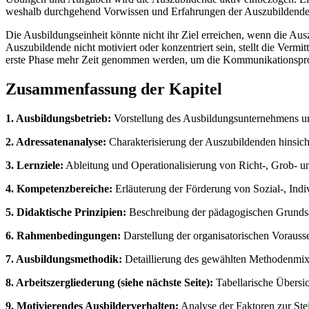
weshalb durchgehend Vorwissen und Erfahrungen der Auszubildende
Die Ausbildungseinheit könnte nicht ihr Ziel erreichen, wenn die Auszu
Auszubildende nicht motiviert oder konzentriert sein, stellt die Vermitt
erste Phase mehr Zeit genommen werden, um die Kommunikationsprobl
Zusammenfassung der Kapitel
1. Ausbildungsbetrieb:
Vorstellung des Ausbildungsunternehmens un
2. Adressatenanalyse:
Charakterisierung der Auszubildenden hinsicht
3. Lernziele:
Ableitung und Operationalisierung von Richt-, Grob- u
4. Kompetenzbereiche:
Erläuterung der Förderung von Sozial-, Ind
5. Didaktische Prinzipien:
Beschreibung der pädagogischen Grundsätz
6. Rahmenbedingungen:
Darstellung der organisatorischen Vorauss
7. Ausbildungsmethodik:
Detaillierung des gewählten Methodenmixe
8. Arbeitszergliederung (siehe nächste Seite):
Tabellarische Übersic
9. Motivierendes Ausbilderverhalten:
Analyse der Faktoren zur Stei