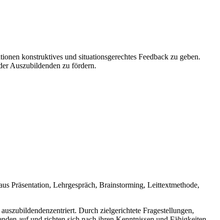
uationen konstruktives und situationsgerechtes Feedback zu geben.
der Auszubildenden zu fördern.
us Präsentation, Lehrgespräch, Brainstorming, Leittextmethode,
 auszubildendenzentriert. Durch zielgerichtete Fragestellungen,
den auf und richten sich nach ihren Kenntnissen und Fähigkeiten,