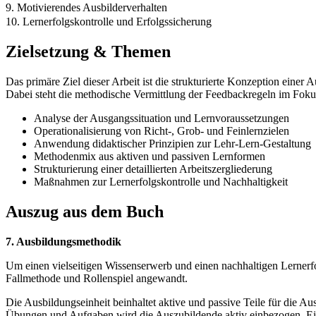
9. Motivierendes Ausbilderverhalten
10. Lernerfolgskontrolle und Erfolgssicherung
Zielsetzung & Themen
Das primäre Ziel dieser Arbeit ist die strukturierte Konzeption einer
Dabei steht die methodische Vermittlung der Feedbackregeln im Fok
Analyse der Ausgangssituation und Lernvoraussetzungen
Operationalisierung von Richt-, Grob- und Feinlernzielen
Anwendung didaktischer Prinzipien zur Lehr-Lern-Gestaltung
Methodenmix aus aktiven und passiven Lernformen
Strukturierung einer detaillierten Arbeitszergliederung
Maßnahmen zur Lernerfolgskontrolle und Nachhaltigkeit
Auszug aus dem Buch
7. Ausbildungsmethodik
Um einen vielseitigen Wissenserwerb und einen nachhaltigen Lernerf
Fallmethode und Rollenspiel angewandt.
Die Ausbildungseinheit beinhaltet aktive und passive Teile für die Au
Übungen und Aufgaben wird die Auszubildende aktiv einbezogen. Einz