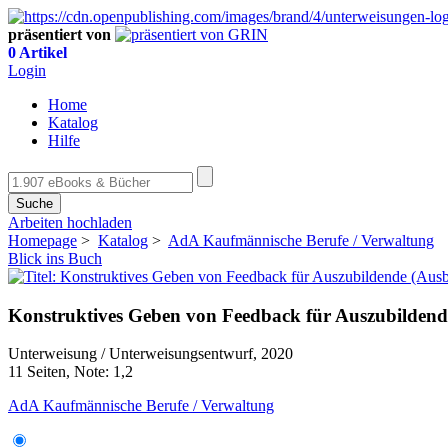
präsentiert von
0 Artikel
Login
Home
Katalog
Hilfe
Suche
Arbeiten hochladen
Homepage
>
Katalog
>
AdA Kaufmännische Berufe / Verwaltung
Blick ins Buch
Konstruktives Geben von Feedback für Auszubilde
Unterweisung / Unterweisungsentwurf, 2020
11 Seiten, Note: 1,2
AdA Kaufmännische Berufe / Verwaltung