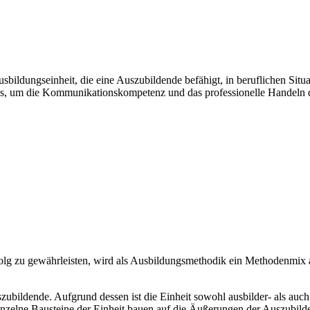
 Ausbildungseinheit, die eine Auszubildende befähigt, in beruflichen Sit
us, um die Kommunikationskompetenz und das professionelle Handeln 
olg zu gewährleisten, wird als Ausbildungsmethodik ein Methodenmix a
szubildende. Aufgrund dessen ist die Einheit sowohl ausbilder- als auch
elne Bausteine der Einheit bauen auf die Äußerungen der Auszubilden