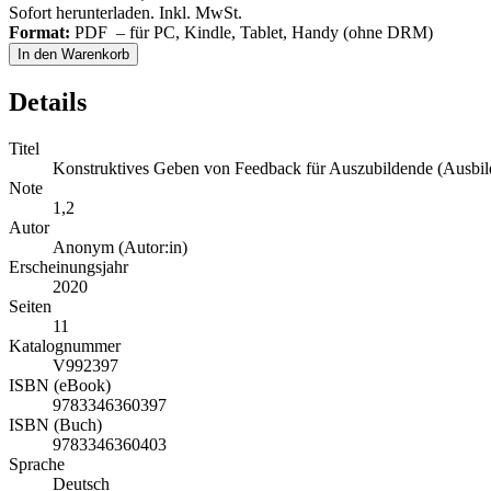
Sofort herunterladen. Inkl. MwSt.
Format:
PDF – für PC, Kindle, Tablet, Handy (ohne DRM)
In den Warenkorb
Details
Titel
Konstruktives Geben von Feedback für Auszubildende (Ausb
Note
1,2
Autor
Anonym (Autor:in)
Erscheinungsjahr
2020
Seiten
11
Katalognummer
V992397
ISBN (eBook)
9783346360397
ISBN (Buch)
9783346360403
Sprache
Deutsch