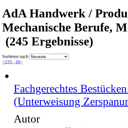
AdA Handwerk / Produk
Mechanische Berufe, Me
(245 Ergebnisse)
Sortieren nach
<
1
2
3
...
10
>
Fachgerechtes Bestücken
(Unterweisung Zerspanun
Autor