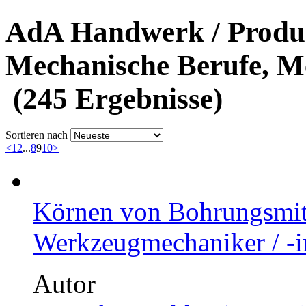
AdA Handwerk / Produk
Mechanische Berufe, Me
(245 Ergebnisse)
Sortieren nach
<
1
2
...
8
9
10
>
Körnen von Bohrungsmit
Werkzeugmechaniker / -i
Autor