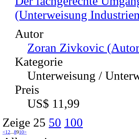
Der fachgerechte Umgan
(Unterweisung Industriem
Autor
Zoran Zivkovic (Autor
Kategorie
Unterweisung / Unter
Preis
US$ 11,99
Zeige
25
50
100
<
1
2
...
8
9
10
>